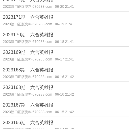
2023澳门正版资料 670288.com
06-20 21:41
2023171期：六合英雄报
2023澳门正版资料 670288.com
06-19 21:41
2023170期：六合英雄报
2023澳门正版资料 670288.com
06-18 21:41
2023169期：六合英雄报
2023澳门正版资料 670288.com
06-17 21:41
2023168期：六合英雄报
2023澳门正版资料 670288.com
06-16 21:42
2023168期：六合英雄报
2023澳门正版资料 670288.com
06-16 21:42
2023167期：六合英雄报
2023澳门正版资料 670288.com
06-15 21:42
2023166期：六合英雄报