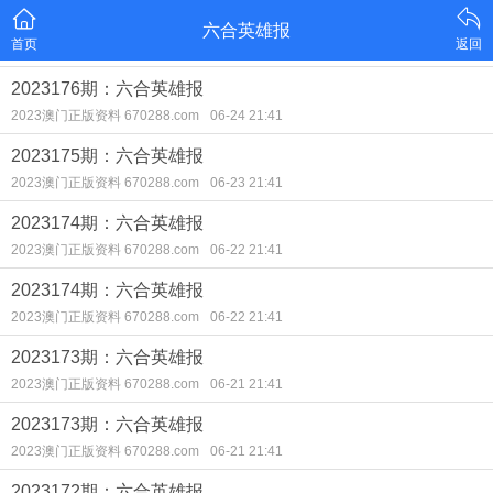
六合英雄报
首页
返回
2023176期：六合英雄报
2023澳门正版资料 670288.com
06-24 21:41
2023175期：六合英雄报
2023澳门正版资料 670288.com
06-23 21:41
2023174期：六合英雄报
2023澳门正版资料 670288.com
06-22 21:41
2023174期：六合英雄报
2023澳门正版资料 670288.com
06-22 21:41
2023173期：六合英雄报
2023澳门正版资料 670288.com
06-21 21:41
2023173期：六合英雄报
2023澳门正版资料 670288.com
06-21 21:41
2023172期：六合英雄报